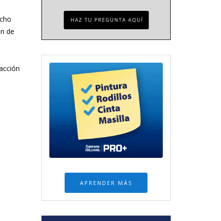
ucho
ón de
facción
APRENDER MÁS