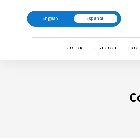
English
Español
COLOR
TU NEGOCIO
PROD
C