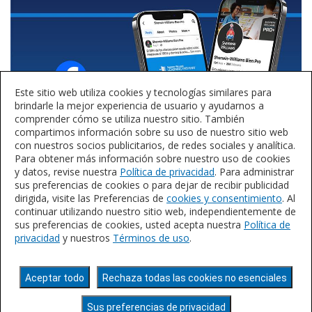
Este sitio web utiliza cookies y tecnologías similares para
brindarle la mejor experiencia de usuario y ayudarnos a
comprender cómo se utiliza nuestro sitio. También
compartimos información sobre su uso de nuestro sitio web
con nuestros socios publicitarios, de redes sociales y analítica.
Para obtener más información sobre nuestro uso de cookies
y datos, revise nuestra
Política de privacidad
. Para administrar
sus preferencias de cookies o para dejar de recibir publicidad
dirigida, visite las Preferencias de
cookies y consentimiento
. Al
continuar utilizando nuestro sitio web, independientemente de
sus preferencias de cookies, usted acepta nuestra
Política de
privacidad
y nuestros
Términos de uso
.
Política de Privacidad
Términos de Uso
Declaración de Accesibilidad
No Venda ni
Aceptar todo
Rechaza todas las cookies no esenciales
Comparta Mi Información Personal
©2025 The
Sherwin-Williams Company
Sus preferencias de privacidad